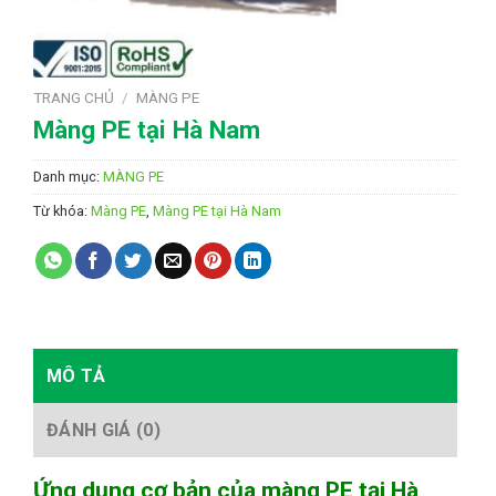
TRANG CHỦ
/
MÀNG PE
Màng PE tại Hà Nam
Danh mục:
MÀNG PE
Từ khóa:
Màng PE
,
Màng PE tại Hà Nam
MÔ TẢ
ĐÁNH GIÁ (0)
Ứng dụng cơ bản của màng PE tại Hà