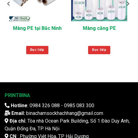
Màng PE tại Bắc Ninh
Màng căng PE
Đọc tiếp
Đọc tiếp
PRINTBINA
Hotline
: 0984 326 088 - 0985 083 300
Email:
binachamsockhachhang@gmail.com
Địa chỉ:
Tòa nhà Ocean Park Building, Số 1 Đào Duy Anh,
Quận Đống Đa, TP. Hà Nội
CN
: Phường Việt Hòa, TP Hải Dương