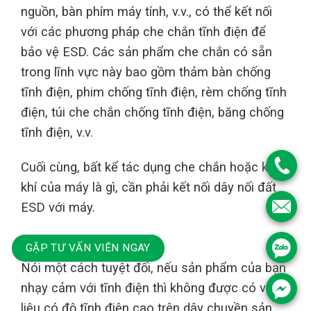
nguồn, bàn phím máy tính, v.v., có thể kết nối
với các phương pháp che chắn tĩnh điện để
bảo vệ ESD. Các sản phẩm che chắn có sẵn
trong lĩnh vực này bao gồm thảm bàn chống
tĩnh điện, phim chống tĩnh điện, rèm chống tĩnh
điện, túi che chắn chống tĩnh điện, băng chống
tĩnh điện, v.v.
Cuối cùng, bất kể tác dụng che chắn hoặc khử
khí của máy là gì, cần phải kết nối dây nối đất
ESD với máy.
Ba nói về vật liệu
GẶP TƯ VẤN VIÊN NGAY
Nói một cách tuyệt đối, nếu sản phẩm của bạn
nhạy cảm với tĩnh điện thì không được có vật
liệu có độ tĩnh điện cao trên dây chuyền sản